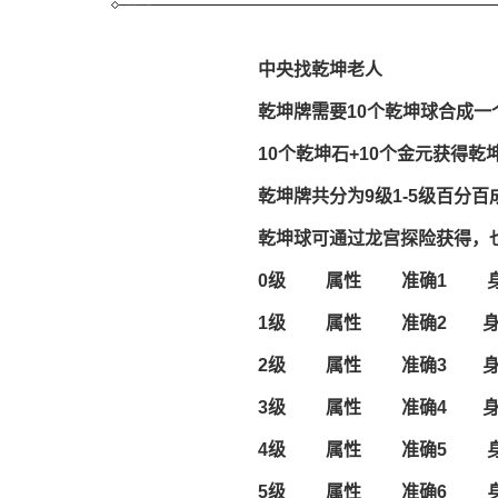
中央找乾坤老人
乾坤牌需要10个乾坤球合成
10个乾坤石+10个金元获得乾
乾坤牌共分为9级1-5级百分百
乾坤球可通过龙宫探险获得，
0级 属性 准确1 身
1级 属性 准确2 身体
2级 属性 准确3 身体
3级 属性 准确4 身体
4级 属性 准确5 身体
5级 属性 准确6 身体