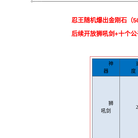
忍王随机爆出金刚石（5
后续开放狮吼剑+十个公
（合成啸天
神
器
度
狮
吼剑