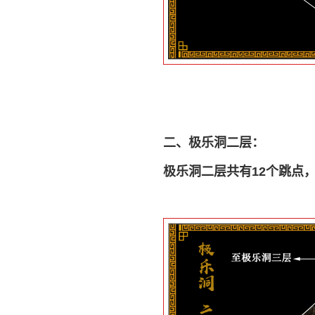
二、极乐洞二层：
极乐洞二层共有12个跳点